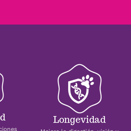
ad
Longevidad
aciones