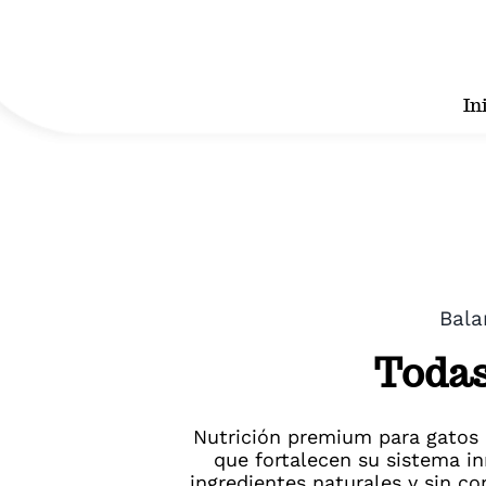
Skip
to
content
In
Bala
Todas
Nutrición premium para gatos 
que fortalecen su sistema i
ingredientes naturales y sin co