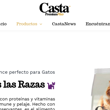
icio
Productos
CastaNews
Encuéntra
nce perfecto para Gatos
 las Razas
con proteínas y vitaminas
nmune y pelaje. Hecho con
nservantes, es el alimento